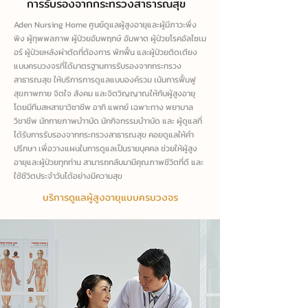
การรับรองจากกระทรวงสาธารณสุข
Aden Nursing Home ศูนย์ดูแลผู้สูงอายุและผู้มีภาวะพึ่ง
พิง ผู้ทุพพลภาพ ผู้ป่วยอัมพฤกษ์ อัมพาต ผู้ป่วยโรคอัลไซเม
อร์ ผู้ป่วยหลังผ่าตัดที่ต้องการ พักฟื้น และผู้ป่วยติดเตียง
แบบครบวงจรที่ได้มาตรฐานการรับรองจากกระทรวง
สาธารณสุข ให้บริการการดูแลแบบองค์รวม เน้นการฟื้นฟู
สุขภาพกาย จิตใจ สังคม และจิตวิญญาณให้กับผู้สูงอายุ
โดยมีทีมสหสาขาวิชาชีพ อาทิ แพทย์ เฉพาะทาง พยาบาล
วิชาชีพ นักกายภาพบําาบัด นักกิจกรรมบําาบัด และ ผู้ดูแลที่
ได้รับการรับรองจากกระทรวงสาธารณสุข คอยดูแลให้คํา
ปรึกษา เพื่อวางแผนในการดูแลเป็นรายบุคคล ช่วยให้ผู้สูง
อายุและผู้ป่วยทุกท่าน สามารถกลับมามีคุณภาพชีวิตที่ดี และ
ใช้ชีวิตประจําวันได้อย่างมีความสุข
บริการดูแลผู้สูงอายุแบบครบวงจร