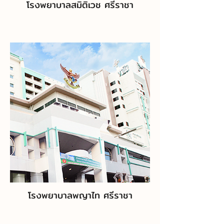
โรงพยาบาลสมิติเวช ศรีราชา
โรงพยาบาลพญาไท ศรีราชา