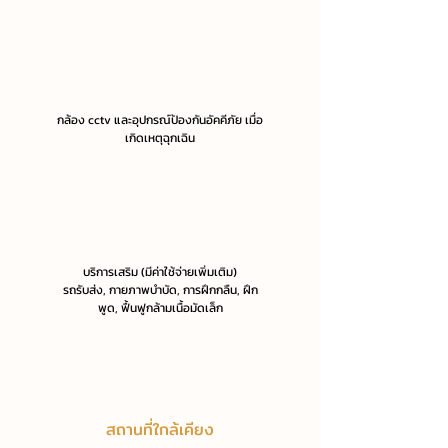
กล้อง cctv และอุปกรณ์ป้องกันอัคคีภัย เมื่อ
เกิดเหตุฉุกเฉิน
บริการเสริม (มีค่าใช้จ่ายเพิ่มเติม)
รถรับส่ง, กายภาพบำบัด, การฝึกกลืน, ฝึก
พูด, ฟื้นฟูกล้ามเนื้อมัดเล็ก
สถานที่ใกล้เคียง