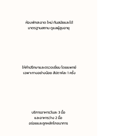
ห้องพักสะอาด ใหม่ ทันสมัยและได้
มาตรฐานสถาน ดูแลผู้สูงอายุ
ให้คำปรึกษาและตรวจเยี่ยม โดยแพทย์
เฉพาะทางอย่างน้อย สัปดาห์ละ 1 ครั้ง
บริการอาหารวันละ 3 มื้อ
และอาหารว่าง 2 มื้อ
อร่อยและถูกหลักโภชนาการ