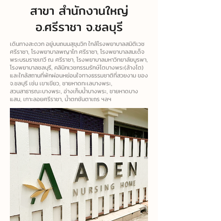
สาขา สํานักงานใหญ่
อ.ศรีราชา จ.ชลบุรี
เดินทางสะดวก อยู่บนถนนสุขุมวิท ใกล้โรงพยาบาลสมิติเวช
ศรีราชา, โรงพยาบาลพญาไท ศรีราชา, โรงพยาบาลสมเด็จ
พระบรมราชเทวี ณ ศรีราชา, โรงพยาบาลมหาวิทยาลัยบูรพา,
โรงพยาบาลชลบุรี, คลินิกเวชกรรมรักษ์ไตบางพระ(ล้างไต)
และใกล้สถานที่พักผ่อนหย่อนใจทางธรรมชาติที่สวยงาม ของ
จ.ชลบุรี เช่น เขาเขียว, ชายหาดทะเลบางพระ,
สวนสาธารณะบางพระ, อ่างเก็บน้ําบางพระ, ชายหาดบาง
แสน, เกาะลอยศรีราชา, น้ําตกชันตาเถร ฯลฯ