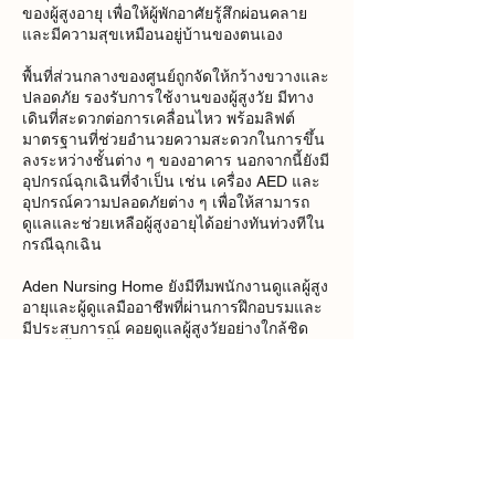
ของผู้สูงอายุ เพื่อให้ผู้พักอาศัยรู้สึกผ่อนคลาย
และมีความสุขเหมือนอยู่บ้านของตนเอง
พื้นที่ส่วนกลางของศูนย์ถูกจัดให้กว้างขวางและ
ปลอดภัย รองรับการใช้งานของผู้สูงวัย มีทาง
เดินที่สะดวกต่อการเคลื่อนไหว พร้อมลิฟต์
มาตรฐานที่ช่วยอำนวยความสะดวกในการขึ้น
ลงระหว่างชั้นต่าง ๆ ของอาคาร นอกจากนี้ยังมี
อุปกรณ์ฉุกเฉินที่จำเป็น เช่น เครื่อง AED และ
อุปกรณ์ความปลอดภัยต่าง ๆ เพื่อให้สามารถ
ดูแลและช่วยเหลือผู้สูงอายุได้อย่างทันท่วงทีใน
กรณีฉุกเฉิน
Aden Nursing Home ยังมีทีมพนักงานดูแลผู้สูง
อายุและผู้ดูแลมืออาชีพที่ผ่านการฝึกอบรมและ
มีประสบการณ์ คอยดูแลผู้สูงวัยอย่างใกล้ชิด
ตลอดทั้งวัน ตั้งแต่การช่วยเหลือในกิจวัตร
ประจำวัน การดูแลด้านสุขอนามัย การช่วย
เหลือในการเคลื่อนไหว ไปจนถึงการสังเกต
อาการด้านสุขภาพเบื้องต้น เพื่อให้ผู้สูงอายุได้
รับการดูแลอย่างเหมาะสมและปลอดภัยในทุก
ช่วงเวลา
ภายในศูนย์ยังมีห้องพักคุณภาพดี ราคาสบาย