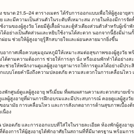
ตียง ขนาด 21.5–24 ตารางเมตร ได้รับการออกแบบเพื่อให้ผู้สูงอายุส
และมีความเป็นส่วนตัวในระดับที่เหมาะสม ภายในห้องมีการจัดพื้น
้งานของผู้สูงวัย โดยมีตู้เสื้อผ้าและตู้หัวเตียงส่วนตัวสำหรับผู้เข้าพั
ด้อย่างเป็นสัดส่วนและหยิบใช้งานได้สะดวก นอกจากนี้ยังมีม่านกั้นร
่อน ช่วยให้ผู้สูงอายุรู้สึกสบายใจและผ่อนคลายมากยิ่งขึ้น
รับอากาศเพื่อควบคุมอุณหภูมิให้เหมาะสมต่อสุขภาพของผู้สูงวัย พร้
างได้ตามความต้องการ ช่วยให้การลุก นั่ง หรือเอนพักทำได้อย่า
ะช่วยให้พนักงานดูแลผู้สูงอายุสามารถให้การดูแลได้อย่างมีประสิท
กแบบโดยคำนึงถึงความปลอดภัย ความสะดวกในการเคลื่อนไหว แ
้องพักศูนย์ดูแลผู้สูงอายุ พรีเมี่ยม ที่ผสมผสานความสะดวกสบายเข้
แลผู้สูงอายุที่ผ่านการฝึกอบรมและมีประสบการณ์ คอยดูแลผู้สูงวัยอ
ขอนามัย การเคลื่อนไหว และการสังเกตอาการด้านสุขภาพเบื้องต้น เพ
นื่อง
 ปลอดภัย และการออกแบบที่ใส่ใจในรายละเอียด ห้องพักผู้สูงอายุแบ
ต้องการให้ผู้สูงอายุได้พักอาศัยในสถานที่ที่มีมาตรฐาน พร้อมการดู